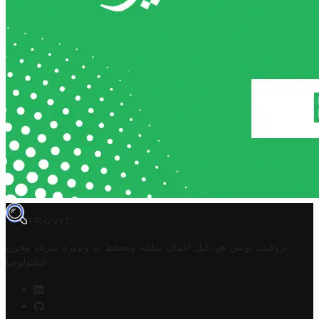
TROVIT
تروفيت تونس هو دليل أعمال تملكه وتحتفظ به وتديره
شركة مخزن
.
التكنولوجيا