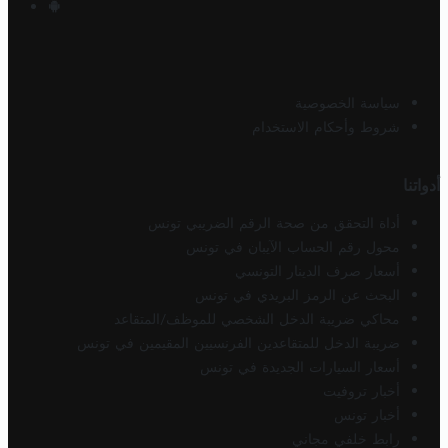
سياسة الخصوصية
شروط وأحكام الاستخدام
أدواتنا
أداة التحقق من صحة الرقم الضريبي تونس
محول رقم الحساب الآيبان في تونس
أسعار صرف الدينار التونسي
البحث عن الرمز البريدي في تونس
محاكي ضريبة الدخل الشخصي للموظف/المتقاعد
ضريبة الدخل للمتقاعدين الفرنسيين المقيمين في تونس
أسعار السيارات الجديدة في تونس
أخبار تروفيت
أخبار تونس
رابط خلفي مجاني