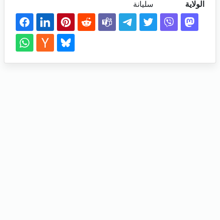
الولاية
سليانة