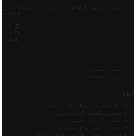
تروفيت تونس هو دليل أعمال تملكه وتحتفظ به وتديره
شركة مخزن
.
التكنولوجيا
سياسة الخصوصية
شروط وأحكام الاستخدام
أدواتنا
أداة التحقق من صحة الرقم الضريبي تونس
محول رقم الحساب الآيبان في تونس
أسعار صرف الدينار التونسي
البحث عن الرمز البريدي في تونس
محاكي ضريبة الدخل الشخصي للموظف/المتقاعد