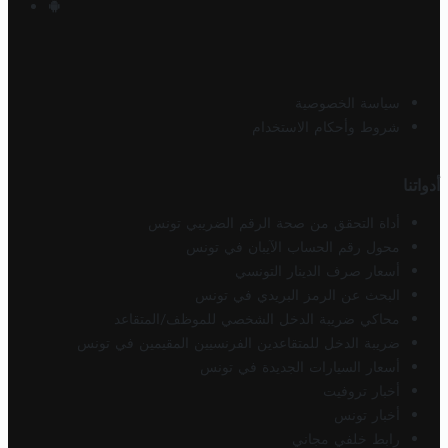
سياسة الخصوصية
شروط وأحكام الاستخدام
أدواتنا
أداة التحقق من صحة الرقم الضريبي تونس
محول رقم الحساب الآيبان في تونس
أسعار صرف الدينار التونسي
البحث عن الرمز البريدي في تونس
محاكي ضريبة الدخل الشخصي للموظف/المتقاعد
ضريبة الدخل للمتقاعدين الفرنسيين المقيمين في تونس
أسعار السيارات الجديدة في تونس
أخبار تروفيت
أخبار تونس
رابط خلفي مجاني