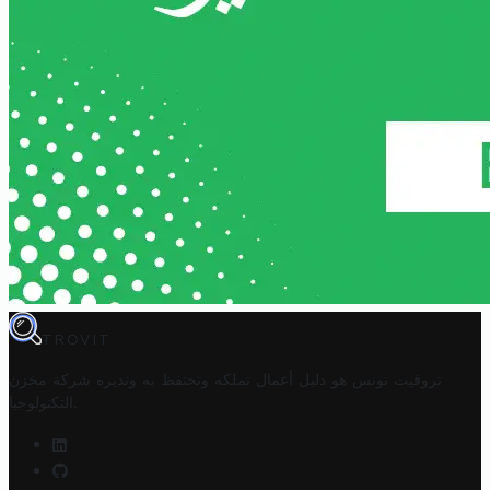
TROVIT
تروفيت تونس هو دليل أعمال تملكه وتحتفظ به وتديره
شركة مخزن
.
التكنولوجيا