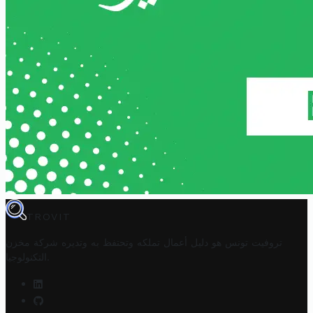
TROVIT
تروفيت تونس هو دليل أعمال تملكه وتحتفظ به وتديره
شركة مخزن
.
التكنولوجيا