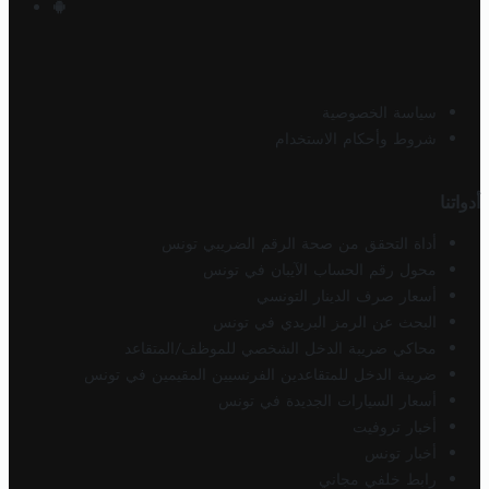
سياسة الخصوصية
شروط وأحكام الاستخدام
أدواتنا
أداة التحقق من صحة الرقم الضريبي تونس
محول رقم الحساب الآيبان في تونس
أسعار صرف الدينار التونسي
البحث عن الرمز البريدي في تونس
محاكي ضريبة الدخل الشخصي للموظف/المتقاعد
ضريبة الدخل للمتقاعدين الفرنسيين المقيمين في تونس
أسعار السيارات الجديدة في تونس
أخبار تروفيت
أخبار تونس
رابط خلفي مجاني