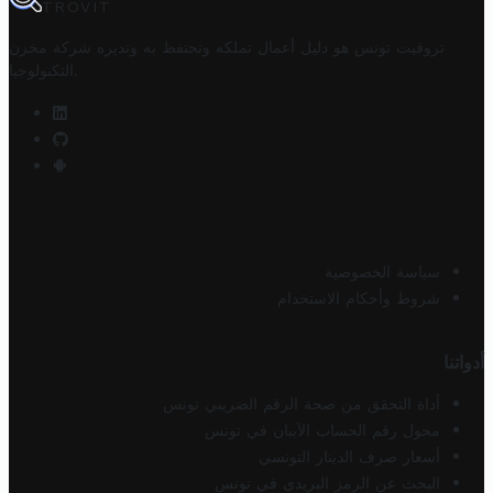
TROVIT
تروفيت تونس هو دليل أعمال تملكه وتحتفظ به وتديره
شركة مخزن
.
التكنولوجيا
سياسة الخصوصية
شروط وأحكام الاستخدام
أدواتنا
أداة التحقق من صحة الرقم الضريبي تونس
محول رقم الحساب الآيبان في تونس
أسعار صرف الدينار التونسي
البحث عن الرمز البريدي في تونس