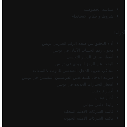
سياسة الخصوصية
شروط وأحكام الاستخدام
أدواتنا
أداة التحقق من صحة الرقم الضريبي تونس
محول رقم الحساب الآيبان في تونس
أسعار صرف الدينار التونسي
البحث عن الرمز البريدي في تونس
محاكي ضريبة الدخل الشخصي للموظف/المتقاعد
ضريبة الدخل للمتقاعدين الفرنسيين المقيمين في تونس
أسعار السيارات الجديدة في تونس
أخبار تروفيت
أخبار تونس
رابط خلفي مجاني
قائمة الشركات الأهلية المحلية
قائمة الشركات الأهلية الجهوية