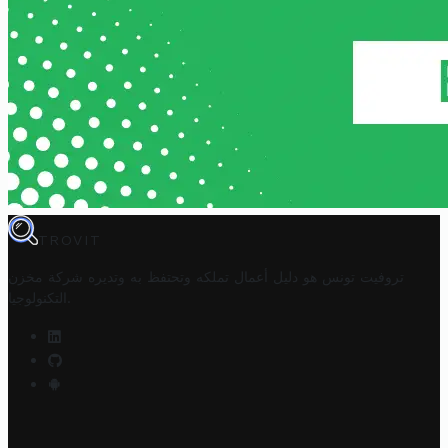
TROVIT
تروفيت تونس هو دليل أعمال تملكه وتحتفظ به وتديره
شركة مخزن
.
التكنولوجيا