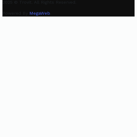
2025 © Trovit. All Rights Reserved.
Powered By
MegaWeb
.