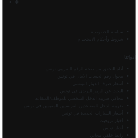
سياسة الخصوصية
شروط وأحكام الاستخدام
أدواتنا
أداة التحقق من صحة الرقم الضريبي تونس
محول رقم الحساب الآيبان في تونس
أسعار صرف الدينار التونسي
البحث عن الرمز البريدي في تونس
محاكي ضريبة الدخل الشخصي للموظف/المتقاعد
ضريبة الدخل للمتقاعدين الفرنسيين المقيمين في تونس
أسعار السيارات الجديدة في تونس
أخبار تروفيت
أخبار تونس
رابط خلفي مجاني