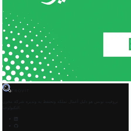
TROVIT
تروفيت تونس هو دليل أعمال تملكه وتحتفظ به وتديره
شركة مخزن
.
التكنولوجيا