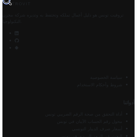
TROVIT
تروفيت تونس هو دليل أعمال تملكه وتحتفظ به وتديره
شركة مخزن
.
التكنولوجيا
سياسة الخصوصية
شروط وأحكام الاستخدام
أدواتنا
أداة التحقق من صحة الرقم الضريبي تونس
محول رقم الحساب الآيبان في تونس
أسعار صرف الدينار التونسي
البحث عن الرمز البريدي في تونس