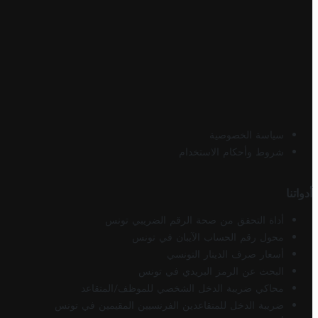
سياسة الخصوصية
شروط وأحكام الاستخدام
أدواتنا
أداة التحقق من صحة الرقم الضريبي تونس
محول رقم الحساب الآيبان في تونس
أسعار صرف الدينار التونسي
البحث عن الرمز البريدي في تونس
محاكي ضريبة الدخل الشخصي للموظف/المتقاعد
ضريبة الدخل للمتقاعدين الفرنسيين المقيمين في تونس