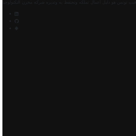
فيت تونس هو دليل أعمال تملكه وتحتفظ به وتديره
شركة مخزن التكنولوجيا