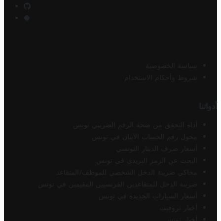
سياسة الخصوصية
شروط وأحكام الاستخدام
أدواتنا
أداة التحقق من صحة الرقم الضريبي تونس
محول رقم الحساب الآيبان في تونس
أسعار صرف الدينار التونسي
البحث عن الرمز البريدي في تونس
محاكي ضريبة الدخل الشخصي للموظف/المتقاعد
ضريبة الدخل للمتقاعدين الفرنسيين المقيمين في تونس
أسعار السيارات الجديدة في تونس
أخبار تروفيت
أخبار تونس