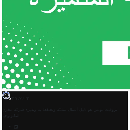
TROVIT
تروفيت تونس هو دليل أعمال تملكه وتحتفظ به وتديره
شركة مخزن
.
التكنولوجيا