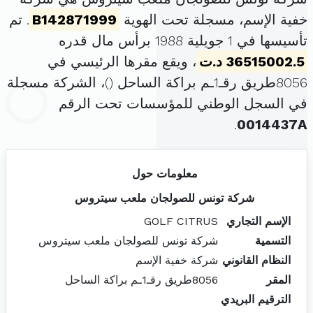
خفية الإسم، مسجلة تحت الهوية
B142871999
. تم
تأسيسها في 1 جويلية 1988 برأس مال قدره
36515002.5 د.ت
، ويقع مقرها الرئيسي في
8056طريق رقـ1ـم براكة الساحل (
)، الشركة مسجلة
في السجل الوطني للمؤسسات تحت الرقم
.
0014437A
معلومات حول
شركة تونس للصولجان ملعب سيتروس
الإسم التجاري
GOLF CITRUS
التسمية
شركة تونس للصولجان ملعب سيتروس
النظام القانوني
شركة خفية الإسم
المقر
8056طريق رقـ1ـم براكة الساحل
الترقيم البريدي