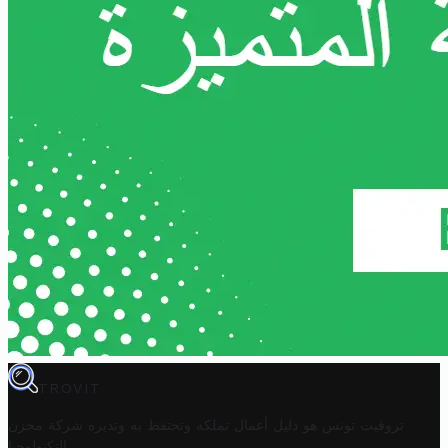
TROVIT
تروفيت تونس هو دليل أعمال تملكه وتحتفظ به وتديره
شركة مخزن
.
التكنولوجيا