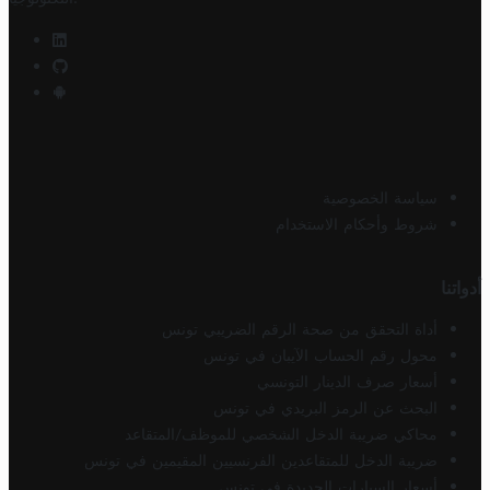
سياسة الخصوصية
شروط وأحكام الاستخدام
أدواتنا
أداة التحقق من صحة الرقم الضريبي تونس
محول رقم الحساب الآيبان في تونس
أسعار صرف الدينار التونسي
البحث عن الرمز البريدي في تونس
محاكي ضريبة الدخل الشخصي للموظف/المتقاعد
ضريبة الدخل للمتقاعدين الفرنسيين المقيمين في تونس
أسعار السيارات الجديدة في تونس