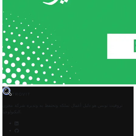
TROVIT
تروفيت تونس هو دليل أعمال تملكه وتحتفظ به وتديره
شركة مخزن
.
التكنولوجيا