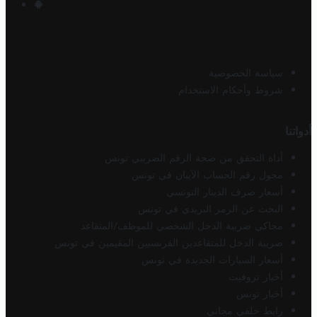
سياسة الخصوصية
شروط وأحكام الاستخدام
أدواتنا
أداة التحقق من صحة الرقم الضريبي تونس
محول رقم الحساب الآيبان في تونس
أسعار صرف الدينار التونسي
البحث عن الرمز البريدي في تونس
محاكي ضريبة الدخل الشخصي للموظف/المتقاعد
ضريبة الدخل للمتقاعدين الفرنسيين المقيمين في تونس
أسعار السيارات الجديدة في تونس
أخبار تروفيت
أخبار تونس
رابط خلفي مجاني