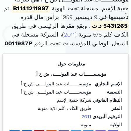
خفية الإسم، مسجلة تحت الهوية
B1141211997
. تم
تأسيسها في 9 ديسمبر 1959 برأس مال قدره
5431265 د.ت
، ويقع مقرها الرئيسي في طريق
الكاف كلم 5/5 منوبة (
2011
)، الشركة مسجلة في
السجل الوطني للمؤسسات تحت الرقم
0011987P
.
معلومات حول
مؤسســــــات عبد المولــــى ش خ أ
الإسم التجاري
مؤسســــــات عبد المولــــى ش خ أ
التسمية
مؤسســــــات عبد المولــــى ش خ أ
النظام القانوني
شركة خفية الإسم
المقر
طريق الكاف كلم 5/5 منوبة
الترقيم البريدي
2011
الولاية
منوبة