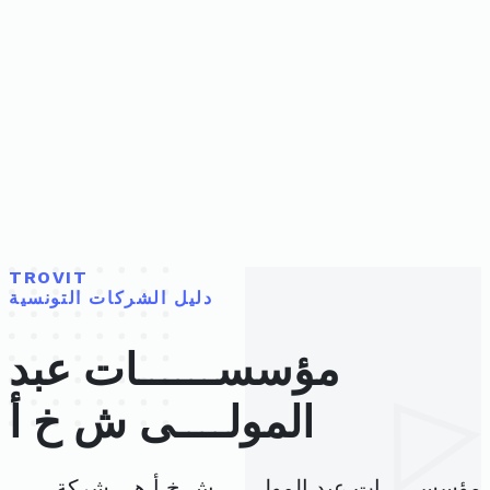
TROVIT
دليل الشركات التونسية
مؤسســــــات عبد
المولــــى ش خ أ
مؤسســــــات عبد المولــــى ش خ أ هي شركة