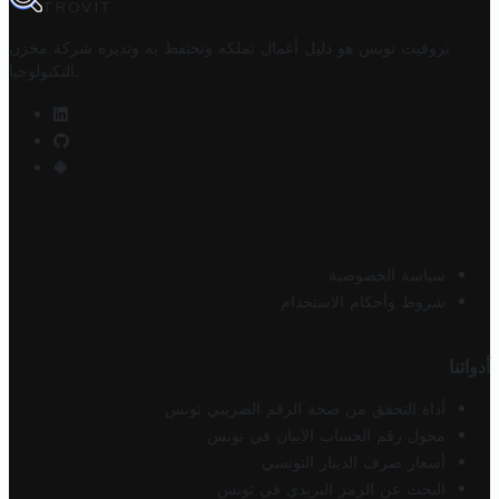
TROVIT
تروفيت تونس هو دليل أعمال تملكه وتحتفظ به وتديره
شركة مخزن
.
التكنولوجيا
سياسة الخصوصية
شروط وأحكام الاستخدام
أدواتنا
أداة التحقق من صحة الرقم الضريبي تونس
محول رقم الحساب الآيبان في تونس
أسعار صرف الدينار التونسي
البحث عن الرمز البريدي في تونس