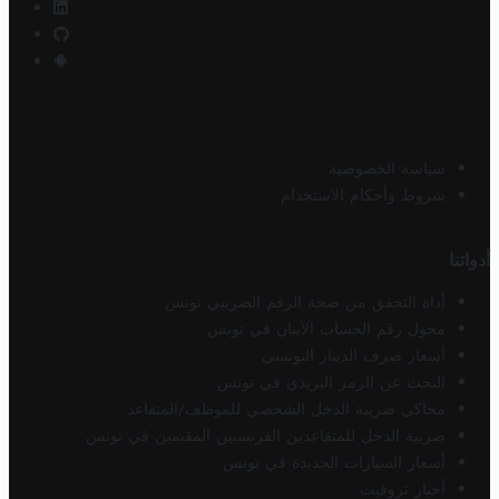
سياسة الخصوصية
شروط وأحكام الاستخدام
أدواتنا
أداة التحقق من صحة الرقم الضريبي تونس
محول رقم الحساب الآيبان في تونس
أسعار صرف الدينار التونسي
البحث عن الرمز البريدي في تونس
محاكي ضريبة الدخل الشخصي للموظف/المتقاعد
ضريبة الدخل للمتقاعدين الفرنسيين المقيمين في تونس
أسعار السيارات الجديدة في تونس
أخبار تروفيت