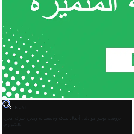
TROVIT
تروفيت تونس هو دليل أعمال تملكه وتحتفظ به وتديره
شركة مخزن
.
التكنولوجيا