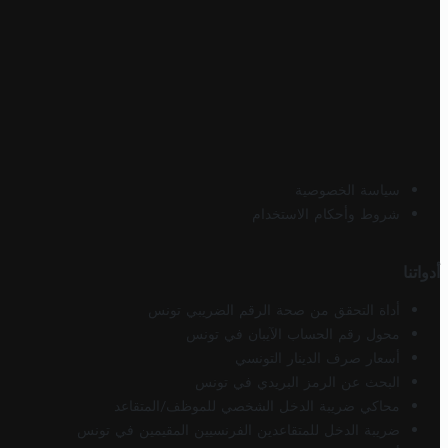
سياسة الخصوصية
شروط وأحكام الاستخدام
أدواتنا
أداة التحقق من صحة الرقم الضريبي تونس
محول رقم الحساب الآيبان في تونس
أسعار صرف الدينار التونسي
البحث عن الرمز البريدي في تونس
محاكي ضريبة الدخل الشخصي للموظف/المتقاعد
ضريبة الدخل للمتقاعدين الفرنسيين المقيمين في تونس