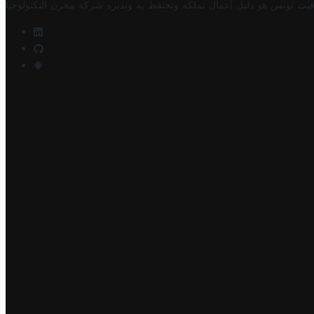
فيت تونس هو دليل أعمال تملكه وتحتفظ به وتديره
شركة مخزن التكنولوجيا