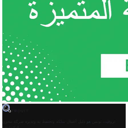
TROVIT
تروفيت تونس هو دليل أعمال تملكه وتحتفظ به وتديره
شركة مخزن
.
التكنولوجيا