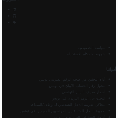
سياسة الخصوصية
شروط وأحكام الاستخدام
أدواتنا
أداة التحقق من صحة الرقم الضريبي تونس
محول رقم الحساب الآيبان في تونس
أسعار صرف الدينار التونسي
البحث عن الرمز البريدي في تونس
محاكي ضريبة الدخل الشخصي للموظف/المتقاعد
ضريبة الدخل للمتقاعدين الفرنسيين المقيمين في تونس
أسعار السيارات الجديدة في تونس