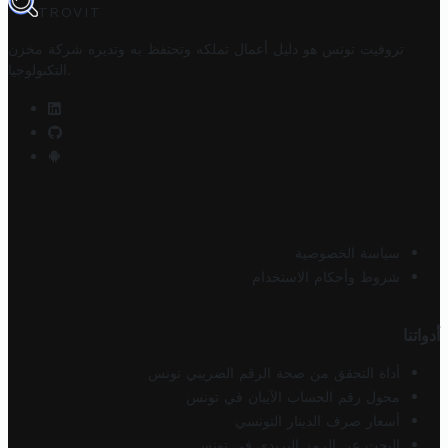
TROVIT
تروفيت تونس هو دليل أعمال تملكه وتحتفظ به وتديره
شركة مخزن
.
التكنولوجيا
سياسة الخصوصية
شروط وأحكام الاستخدام
أدواتنا
أداة التحقق من صحة الرقم الضريبي تونس
محول رقم الحساب الآيبان في تونس
أسعار صرف الدينار التونسي
البحث عن الرمز البريدي في تونس