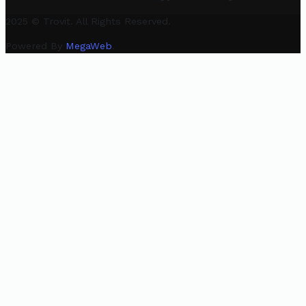
2025 © Trovit. All Rights Reserved.
Powered By
MegaWeb
.