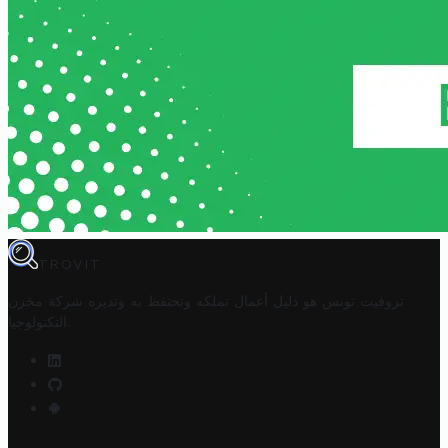
TROVIT
تروفيت تونس هو دليل أعمال تملكه وتحتفظ به وتديره
شركة مخزن
.
التكنولوجيا