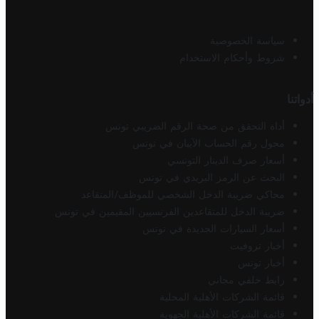
سياسة الخصوصية
شروط وأحكام الاستخدام
أدواتنا
أداة التحقق من صحة الرقم الضريبي تونس
محول رقم الحساب الآيبان في تونس
أسعار صرف الدينار التونسي
البحث عن الرمز البريدي في تونس
محاكي ضريبة الدخل الشخصي للموظف/المتقاعد
ضريبة الدخل للمتقاعدين الفرنسيين المقيمين في تونس
أسعار السيارات الجديدة في تونس
أخبار تروفيت
أخبار تونس
رابط خلفي مجاني
قائمة الشركات الأهلية المحلية
قائمة الشركات الأهلية الجهوية